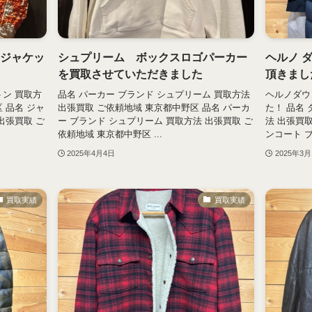
ンジャケッ
シュプリーム ボックスロゴパーカー
ヘルノ 
を買取させていただきました
頂きまし
トン 買取方
品名 パーカー ブランド シュプリーム 買取方法
ヘルノダウ
 品名 ジャ
出張買取 ご依頼地域 東京都中野区 品名 パーカ
た！ 品名
出張買取 ご
ー ブランド シュプリーム 買取方法 出張買取 ご
法 出張買
依頼地域 東京都中野区 ...
ンコート ブ
2025年4月4日
2025年3月
買取実績
買取実績