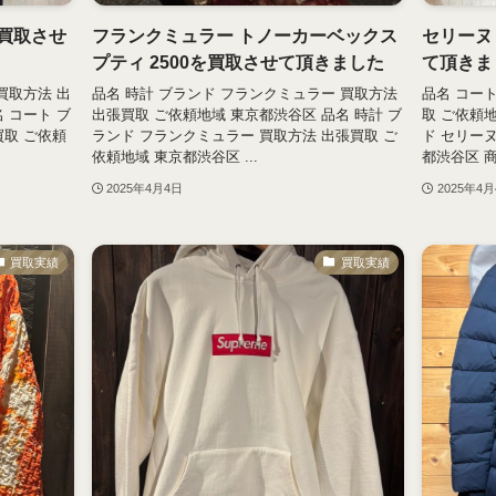
買取させ
フランクミュラー トノーカーベックス
セリーヌ
プティ 2500を買取させて頂きました
て頂きま
買取方法 出
品名 時計 ブランド フランクミュラー 買取方法
品名 コー
 コート ブ
出張買取 ご依頼地域 東京都渋谷区 品名 時計 ブ
取 ご依頼
買取 ご依頼
ランド フランクミュラー 買取方法 出張買取 ご
ド セリー
依頼地域 東京都渋谷区 ...
都渋谷区 商品
2025年4月4日
2025年4
買取実績
買取実績