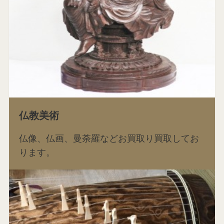
仏教美術
仏像、仏画、曼荼羅などお買取り買取してお
ります。