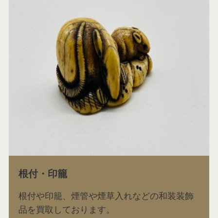
根付・印籠
根付や印籠、煙管や煙草入れなどの和装装飾
品を買取しております。