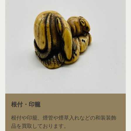
根付・印籠
根付や印籠、煙管や煙草入れなどの和装装飾
品を買取しております。