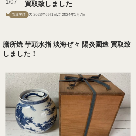
1/07
買取致しました
2023年6月1日
2024年1月7日
買取実績
膳所焼 芋頭水指 淡海ぜ々 陽炎園造 買取致
しました！