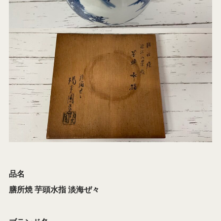
品名
膳所焼 芋頭水指 淡海ぜ々