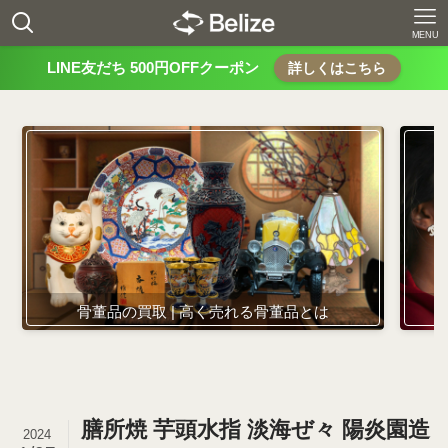
MENU
LINE友だち 500円OFFクーポン
詳しくはこちら
骨董品の買取 | 高く売れる骨董品とは
膳所焼 芋頭水指 淡海ぜ々 陽炎園造
2024