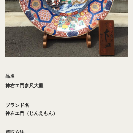
品名
神右エ門参尺大皿
ブランド名
神右エ門（じんえもん）
買取方法