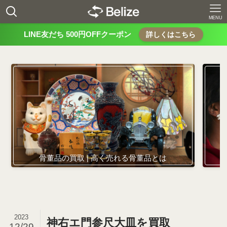
MENU
LINE友だち 500円OFFクーポン
詳しくはこちら
骨董品の買取 | 高く売れる骨董品とは
2023
神右エ門参尺大皿を買取
12/29